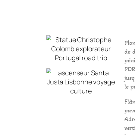
Plo
de 
péni
POR
jus
le p
Flân
pavé
Admi
vert