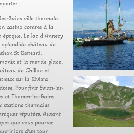
sporter :
les-Bains ville thermale
son casino comme à la
e époque. Le lac d’Annecy
e splendide château de
thon St Bernard,
onix et la mer de glace,
hâteau de Chillon et
reux sur la Riviera
oise. Pour finir Evian-les-
s et Thonon-les-Bains
x stations thermales
aniques réputées. Autant
apes que vous pourrez
uvrir lors d’un tour