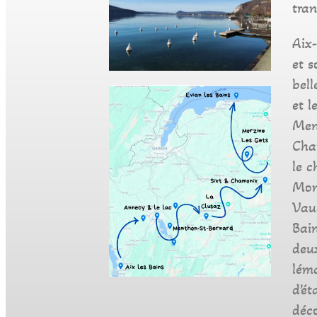
tran
Aix-
et 
bell
et l
Men
Cham
le c
Mont
Vaud
Bain
deu
lém
d’ét
déco