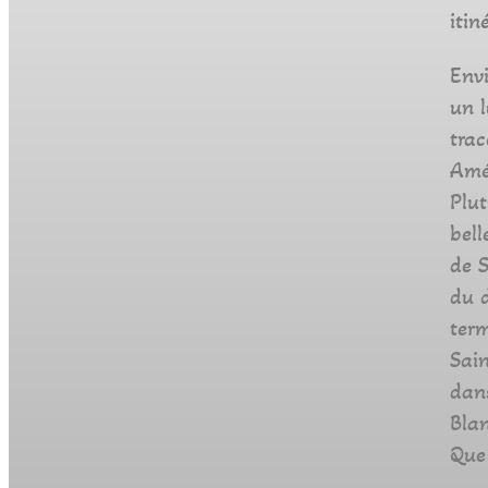
itin
Envi
un l
tra
Améd
Plut
bell
de S
du d
term
Sai
dan
Blan
Que 