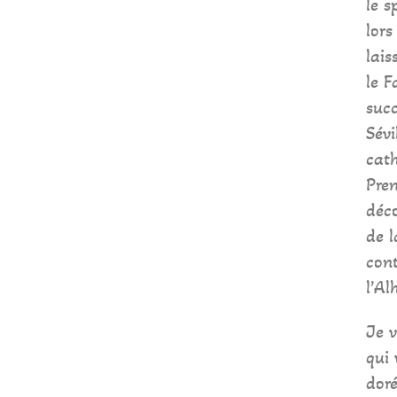
le s
lors
lais
le F
suc
Sévi
cath
Pren
déco
de l
con
l’A
Je v
qui
doré