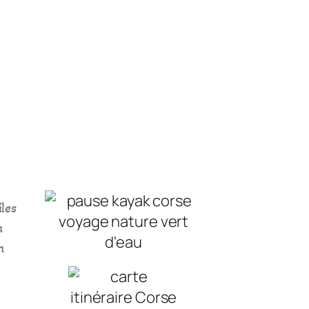
les
n
n